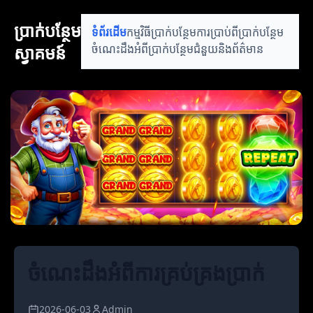
ប្រាក់បន្ថែម
ទំព័រដើម
កម្មវិធីប្រាក់បន្ថែម
ការប្រាប់ពីប្រាក់បន្ថែម
ស្វាគមន៍
ចំណេះដឹងអំពីប្រាក់បន្ថែម
ជំនួយនិងព័ត៌មាន
ចំណេះដឹងអំពីការគ្រប់គ្រងប្រាក់
2026-06-03
Admin