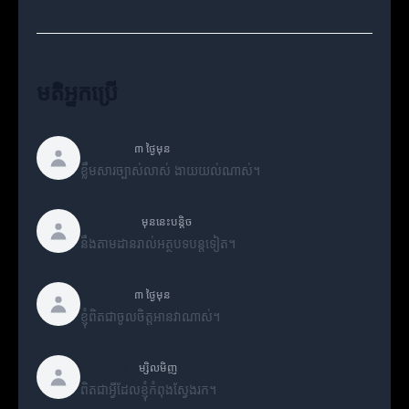
មតិអ្នកប្រើ
Olivia
៣ ថ្ងៃមុន
ខ្លឹមសារច្បាស់លាស់ ងាយយល់ណាស់។
Sophia
មុននេះបន្តិច
នឹងតាមដានរាល់អត្ថបទបន្តទៀត។
Sarah
៣ ថ្ងៃមុន
ខ្ញុំពិតជាចូលចិត្តអានវាណាស់។
Daniel
ម្សិលមិញ
ពិតជាអ្វីដែលខ្ញុំកំពុងស្វែងរក។