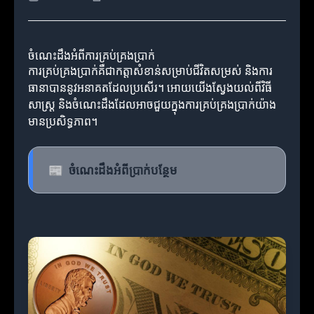
ចំណេះដឹងអំពីការគ្រប់គ្រងប្រាក់
ការគ្រប់គ្រងប្រាក់គឺជាកត្តាសំខាន់សម្រាប់ជីវិតសម្រស់ និងការ
ធានាបាននូវអនាគតដែលប្រសើរ។ អោយយើងស្វែងយល់ពីវិធី
សាស្ត្រ និងចំណេះដឹងដែលអាចជួយក្នុងការគ្រប់គ្រងប្រាក់យ៉ាង
មានប្រសិទ្ធភាព។
📰
ចំណេះដឹងអំពីប្រាក់បន្ថែម