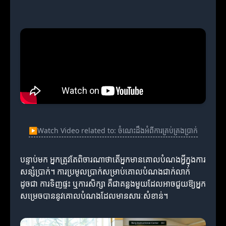
▶
Watch Video related to: ចំណេះដឹងអំពីការគ្រប់គ្រងប្រាក់
បន្ទាប់មក អ្នកត្រូវតែពិចារណាថាតើអ្នកមានគោលបំណងអ្វីក្នុងការ
សន្សំប្រាក់។ ការប្រមូលប្រាក់សម្រាប់គោលបំណងជាក់លាក់
ដូចជា ការទិញផ្ទះ ឬការសិក្សា គឺជាគន្លងមួយដែលអាចជួយឱ្យអ្នក
សម្រេចបាននូវគោលបំណងដែលមានសារៈសំខាន់។