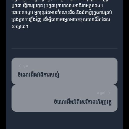
ដូចជា ធ្វើការប្រកួត ប្រកួតឬការកសាងអាជីវកម្មខ្លួនឯង។
ដោយសង្ខេប អ្នកត្រូវតែមានចំណេះដឹង និងជំនាញក្នុងការគ្រប់
គ្រងប្រាក់ឡើងវិញ ដើម្បីធានាថាអ្នកអាចទទួលបានជីវិតដែល
សប្បាយ។
មុន
ចំណេះដឹងអំពីការសន្សំ
បន្ទាប់
ចំណេះដឹងអំពីសេរីភាពហិរញ្ញវត្ថុ