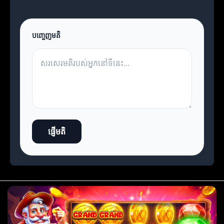
បញ្ចេញមតិ
ផ្ញើមតិ