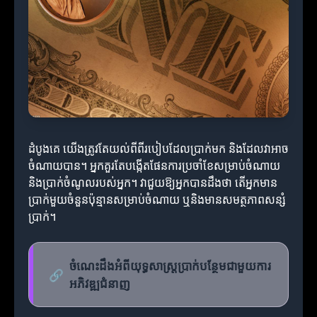
ដំបូងគេ យើងត្រូវតែយល់ពីពីរបៀបដែលប្រាក់មក និងដែលវាអាច
ចំណាយបាន។ អ្នកគួរតែបង្កើតផែនការប្រចាំខែសម្រាប់ចំណាយ
និងប្រាក់ចំណូលរបស់អ្នក។ វា​ជួយឱ្យអ្នកបានដឹងថា តើអ្នកមាន
ប្រាក់មួយចំនួនប៉ុន្មានសម្រាប់ចំណាយ ឬនិងមានសមត្ថភាពសន្សំ
ប្រាក់។
ចំណេះដឹងអំពីយុទ្ធសាស្ត្រប្រាក់បន្ថែមជាមួយការ
🔗
អភិវឌ្ឍជំនាញ