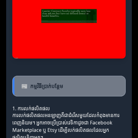
📰
កម្មវិធីប្រាក់បន្ថែម
1. ការលក់ផលិតផល
ការលក់ផលិតផលអនឡាញគឺជាជំរើសមួយដែលកំពុងមានការ
ពេញនិយម។ អ្នកអាចប្រើប្រាស់វេទិកាដូចជា Facebook
Marketplace ឬ Etsy ដើម្បីលក់ផលិតផលដែលអ្នក
ផលិតឬទិញមក។