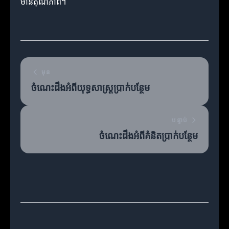
មានគុណភាព។
មុន
ចំណេះដឹងអំពីយុទ្ធសាស្ត្រប្រាក់បន្ថែម
បន្ទាប់
ចំណេះដឹងអំពីគំនិតប្រាក់បន្ថែម