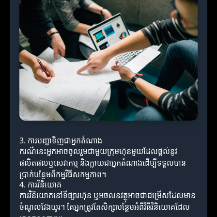
3. ការបញ្ជាទិញជាអ្នកតំណាង
ករណីនេះអ្នកអាចចូលរួមជាមួយក្រុមហ៊ុនមួយដែលផ្តល់នូវ
ផលិតផលឬសេវាកម្ម និងក្លាយជាអ្នកតំណាងដើម្បីទទួលបាន
ប្រាក់បន្ថែមពីកម្មវិធីសកម្មភាព។
4. ការវិនិយោគ
ការវិនិយោគនៅទីផ្សារហ៊ុន ឬអចលនវត្ថុអាចជាជម្រើសដែលមាន
ចំណូលវែងយូរ។ តែអ្នកត្រូវតែសិក្សាបន្ថែមអំពីវិធីវិនិយោគដែល