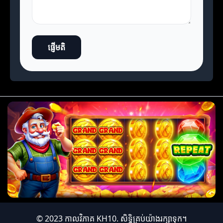
ផ្ញើមតិ
© 2023 កាលវិភាគ KH10. សិទ្ធិគ្រប់យ៉ាងរក្សាទុក។