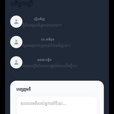
មតិអ្នកប្រើ
Alex
ម្សិលមិញ
ខ្ញុំពិតជាចូលចិត្តអានវាណាស់។
User_88
១០ នាទីមុន
សូមអរគុណសម្រាប់ព័ត៌មានដ៏ល្អនេះ។
Sarah
មុននេះបន្តិច
អរគុណច្រើនដែលបានផ្តល់ចំណេះដឹងថ្មីៗ។
បញ្ចេញមតិ