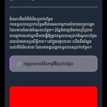
ចំណេះដឹងអំពីជំរើសប្រាក់បន្ថែម
ការទទួលបានប្រាក់បន្ថែមគឺជាអមសកម្មភាពសំខាន់សម្រាប់អ្នក
ដែលមានចំណង់ចំណូលបន្ថែម។ ប៉ុន្តែជំនាញនិងការប្រើប្រាស់
សមត្ថភាពរបស់អ្នកគឺអាចធ្វើឱ្យអ្នកទទួលបានប្រាក់ចំណូលបន្ថែម
បានយ៉ាងមានប្រសិទ្ធិភាព។ នៅក្នុងអត្ថបទនេះ យើងនឹងស្វែង
យល់ពីជំរើសនានា ដែលអាចជួយអ្នកទទួលបានប្រាក់បន្ថែម។
🔗
អត្ថប្រយោជន៍នៃកម្មវិធីប្រាក់បន្ថែម