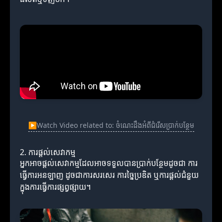
▶
Watch Video related to: ចំណេះដឹងអំពីជំរើសប្រាក់បន្ថែម
2. ការផ្តល់សេវាកម្ម
អ្នកអាចផ្តល់សេវាកម្មដែលអាចទទួលបានប្រាក់បន្ថែមដូចជា ការ
ធ្វើការអនឡាញ ដូចជាការសរសេរ ការច្នៃប្រឌិត ឬការផ្តល់ជំនួយ
ក្នុងការធ្វើការផ្សព្វផ្សាយ។