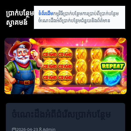
ប្រាក់បន្ថែម
ទំព័រដើម
កម្មវិធីប្រាក់បន្ថែម
ការប្រាប់ពីប្រាក់បន្ថែម
ស្វាគមន៍
ចំណេះដឹងអំពីប្រាក់បន្ថែម
ជំនួយនិងព័ត៌មាន
ចំណេះដឹងអំពីជំរើសប្រាក់បន្ថែម
2026-04-23
Admin