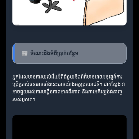
📰
ចំណេះដឹងអំពីប្រាក់បន្ថែម
អ្នកដែលមានការយល់ដឹងអំពីជំនួយនិងព័ត៌មានអាចអនុវត្តន៍ការ
ប្រើប្រាស់ធនធានទាំងនេះបានយ៉ាងអត្ថប្រយោជន៍។ ជាក់ស្តែង វា
អាចជួយដល់ការបង្កើនភាពមានជីវភាព និងការអភិវឌ្ឍន៍ជំនាញ
របស់ពួកគេ។