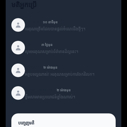
មតិអ្នកប្រើ
Emma
១០ នាទីមុន
អរគុណច្រើនដែលបានផ្តល់ចំណេះដឹងថ្មីៗ។
David
៣ ថ្ងៃមុន
សូមអរគុណសម្រាប់ព័ត៌មានដ៏ល្អនេះ។
Jordan
២ ម៉ោងមុន
អត្ថបទល្អណាស់! អរគុណសម្រាប់ការចែករំលែក។
WebExplorer
២ ម៉ោងមុន
ខ្លឹមសារមានប្រយោជន៍ខ្លាំងណាស់។
បញ្ចេញមតិ