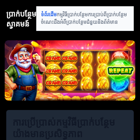
ប្រាក់បន្ថែម
ទំព័រដើម
កម្មវិធីប្រាក់បន្ថែម
ការប្រាប់ពីប្រាក់បន្ថែម
ស្វាគមន៍
ចំណេះដឹងអំពីប្រាក់បន្ថែម
ជំនួយនិងព័ត៌មាន
ការប្រើប្រាស់កម្មវិធីប្រាក់បន្ថែម
យ៉ាងមានប្រសិទ្ធភាព