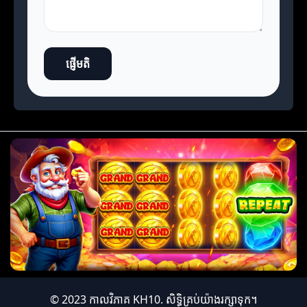
ផ្ញើមតិ
© 2023 កាលវិភាគ KH10. សិទ្ធិគ្រប់យ៉ាងរក្សាទុក។