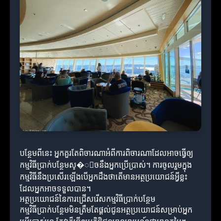
បន្ថែមពីនេះ អ្នកគួរតែពិចារណាអំពីការពិចារណាដែលអាចធ្វើឲ្យ
កម្មវិធីប្រាក់បន្ថែមស្�ើចនឹងអ្នកប្រើប្រាស់។ ការចូលរួមក្នុង
កម្មវិធីនឹងប្រសើរឡើងបើអ្នកដឹងថាតើមានអត្ថប្រយោជន៍អ្វីខ្លះ
ដែលអ្នកអាចទទួលបាន។
អត្ថប្រយោជន៍នៃការជ្រើសរើសកម្មវិធីប្រាក់បន្ថែម
កម្មវិធីប្រាក់បន្ថែមមិនត្រឹមតែផ្តល់ជូនអត្ថប្រយោជន៍សម្រាប់អ្នក