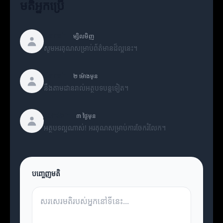
មតិអ្នកប្រើ
Sarah
ម្សិលមិញ
សូមអរគុណសម្រាប់ព័ត៌មានដ៏ល្អនេះ។
Sarah
២ ម៉ោងមុន
នឹងតាមដានរាល់អត្ថបទបន្តទៀត។
Jordan
៣ ថ្ងៃមុន
អត្ថបទល្អណាស់! អរគុណសម្រាប់ការចែករំលែក។
បញ្ចេញមតិ