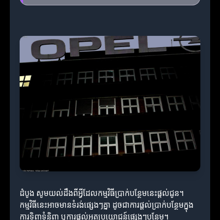
ដំបូង សូមយល់ដឹងពីអ្វីដែលកម្មវិធីប្រាក់បន្ថែមនេះផ្តល់ជូន។
កម្មវិធីនេះអាចមានទំរង់ផ្សេងៗគ្នា ដូចជាការផ្តល់ប្រាក់បន្ថែមក្នុង
ការទិញទំនិញ ឬការផ្តល់អត្ថប្រយោជន៍ផ្សេងៗបន្ថែម។