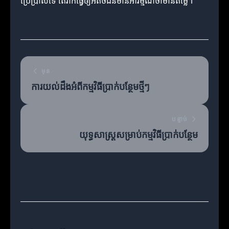
ប្រើប្រាស់ទេ តែវាក៏ធ្វើឲ្យអតិថិជនមានអារម្មណ៍ថាមានតម្លៃ។
មុន
ការយល់ដឹងអំពីកម្មវិធីប្រាក់បន្ថែមថ្មីៗ
បន្ទាប់
យុទ្ធសាស្ត្រសម្រាប់កម្មវិធីប្រាក់បន្ថែម