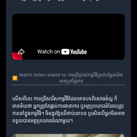
Watch Video related to: ការប្រើប្រាស់កម្មវិធីប្រាក់បន្ថែមយ៉ាង
▶
មានប្រសិទ្ធភាព
លើសពីនេះ ការជ្រើសរើសកម្មវិធីដែលមានបទពិសោធន៍ល្អ ក៏
មានន័យថា អ្នកត្រូវតែផ្តល់ការធានាការ ឬអត្ថប្រយោជន៍ដែលត្រូវ
ការនៅក្នុងកម្មវិធី។ មិនគួរឱ្យឈឺចាប់នោះទេ ប្រសិនបើអ្នកមិនអាច
ទទួលបានអត្ថប្រយោជន៍ណាមួយ។