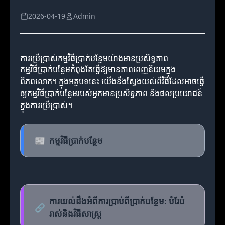
2026-04-19
Admin
ការប្រើប្រាស់កម្មវិធីប្រាក់បន្ថែមយ៉ាងមានប្រសិទ្ធភាព
កម្មវិធីប្រាក់បន្ថែមកំពុងតែធ្វើឱ្យមានភាពពេញនិយមក្នុង
ពិភពលោក។ ក្នុងអត្ថបទនេះ យើងនឹងស្វែងយល់ពីវិធីដែលអាចធ្វើ
ឲ្យកម្មវិធីប្រាក់បន្ថែមរបស់អ្នកមានប្រសិទ្ធភាព និងផលប្រយោជន៍
ក្នុងការប្រើប្រាស់។
📰
កម្មវិធីប្រាក់បន្ថែម
ការយល់ដឹងអំពីការប្រាប់ពីប្រាក់បន្ថែម: បំរែបំ
🔗
រាស់និងវិធីសាស្រ្ត